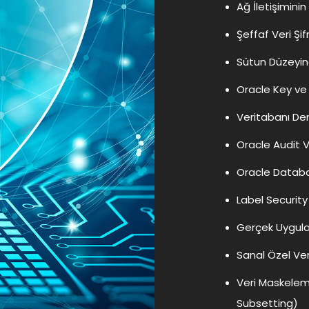
Ağ İletişiminin
Şeffaf Veri Ş
Sütun Düzeyin
Oracle Key ve
Veritabanı De
Oracle Audit V
Oracle Databa
Label Security
Gerçek Uygula
Sanal Özel Ve
Veri Maskele
Subsetting)