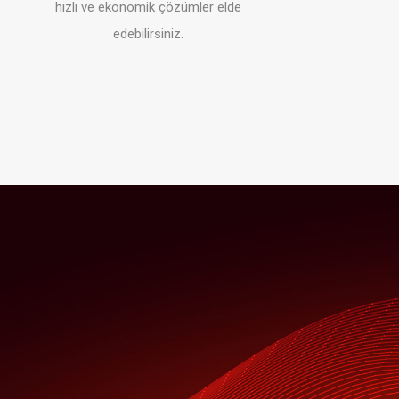
hızlı ve ekonomik çözümler elde
edebilirsiniz.