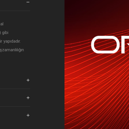
al
 gibi
r yapıdadır.
 eşzamanlılığın